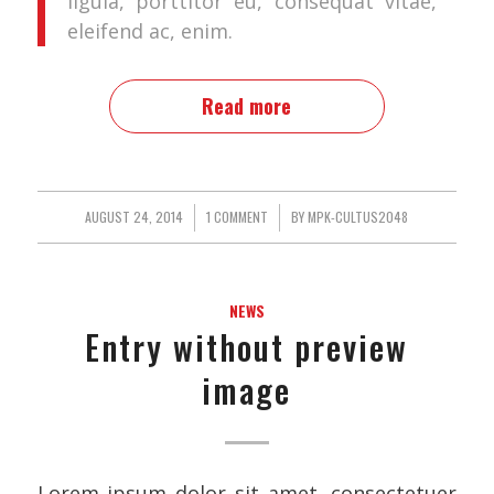
ligula, porttitor eu, consequat vitae,
eleifend ac, enim.
Read more
AUGUST 24, 2014
/
1 COMMENT
/
BY
MPK-CULTUS2048
NEWS
Entry without preview
image
Lorem ipsum dolor sit amet, consectetuer