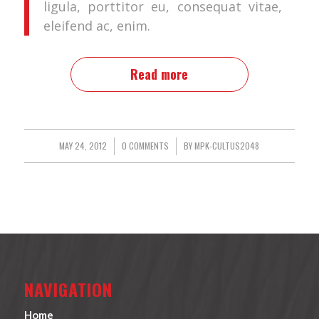
ligula, porttitor eu, consequat vitae,
eleifend ac, enim.
Read more
MAY 24, 2012
/
0 COMMENTS
/
BY
MPK-CULTUS2048
NAVIGATION
Home