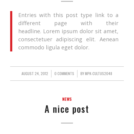
Entries with this post type link to a
different page with their
headline. Lorem ipsum dolor sit amet,
consectetuer adipiscing elit. Aenean
commodo ligula eget dolor.
AUGUST 24, 2012
/
0 COMMENTS
/
BY
MPK-CULTUS2048
NEWS
A nice post