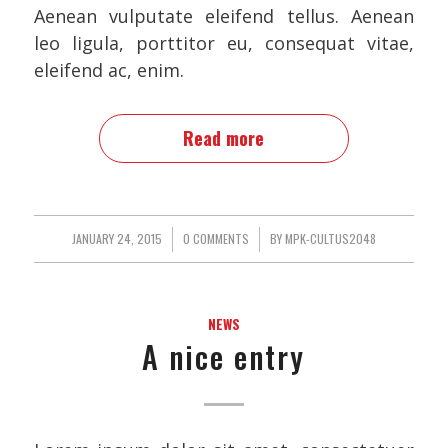
Aenean vulputate eleifend tellus. Aenean
leo ligula, porttitor eu, consequat vitae,
eleifend ac, enim.
Read more
JANUARY 24, 2015
/
0 COMMENTS
/
BY
MPK-CULTUS2048
NEWS
A nice entry