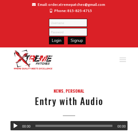
Email: order.xtremepatches@gmail.com
Phone: 815-825-4715
NEWS
,
PERSONAL
Entry with Audio
00:00
00:00