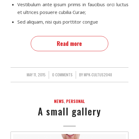
Vestibulum ante ipsum primis in faucibus orci luctus
et ultrices posuere cubilia Curae;
Sed aliquam, nisi quis porttitor congue
Read more
MAY 11, 2015
/
0 COMMENTS
/
BY
MPK-CULTUS2048
NEWS
,
PERSONAL
A small gallery